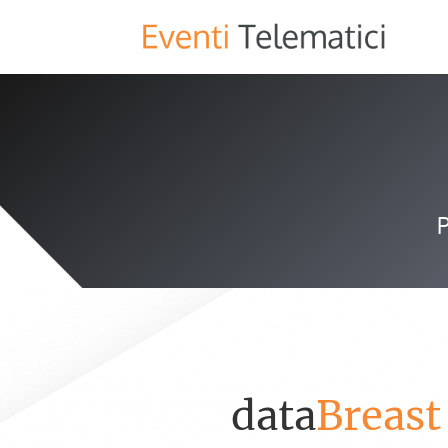
P
data
Breast