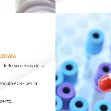
ROSTATA
e dello screening della
modulo eCRF per la
amento.