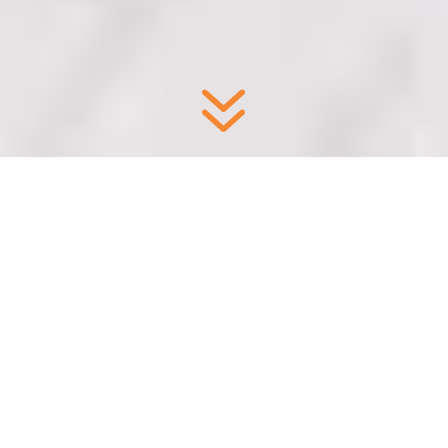
7
Siamo specializzati nella
raccolta,
gestione e protezione
dei dati.
Offriamo
piattaforme software e
servizi cloud
per l’intero ciclo di vita
dei dati.