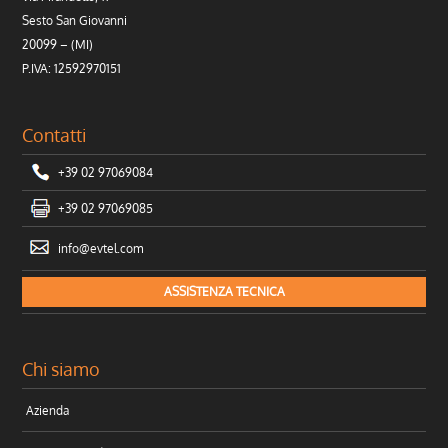
Sesto San Giovanni
20099 – (MI)
P.IVA: 12592970151
Contatti
+39 02 97069084
+39 02 97069085
info@evtel.com
ASSISTENZA TECNICA
Chi siamo
Azienda