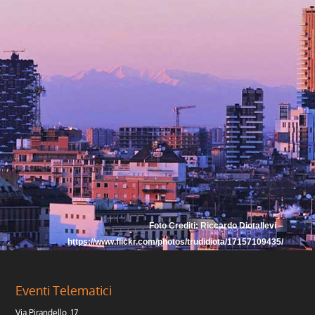
Foto Crediti: Riccardo Diotallevi –
https://www.flickr.com/photos/trudidiota/17157109435/
Eventi Telematici
Via Pirandello, 17